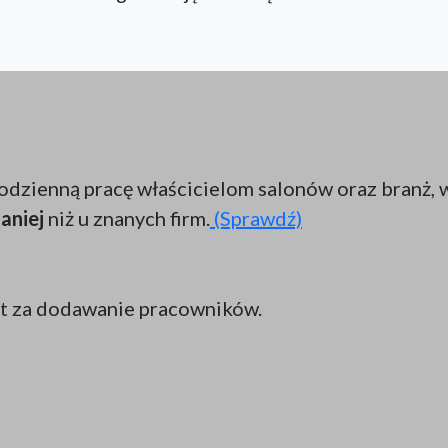
odzienną pracę właścicielom salonów oraz branż, w
aniej
niż u znanych firm.
(Sprawdź)
t za dodawanie pracowników.
tania z systemu.
enia otrzymuje klient.
 co
2 godziny
, przechowywana
6 dni wstecz
lokaln