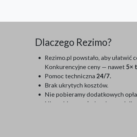
Dlaczego Rezimo?
Rezimo.pl powstało, aby ułatwić c
Konkurencyjne ceny — nawet
5× t
Pomoc techniczna
24/7.
Brak ukrytych kosztów.
Nie pobieramy dodatkowych opła
Nie pobieramy żadnych prowizji.
Wsparcie na każdym etapie korzys
To Ty decydujesz, jakie powiadomi
Automatyczna kopia bazy danych