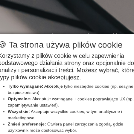
stem zapisów wizyt dla sa
🍪 Ta strona używa plików cookie
ki i intuicyjny system zapisów, który automatyzuje
Korzystamy z plików cookie w celu zapewnienia
podstawowego działania strony oraz opcjonalnie do
abinetów i wszystkich usług opartych na terminarz
analizy i personalizacji treści. Możesz wybrać, któr
ejsza liczbę nieobecności i ułatwia zarządzanie gr
typy plików cookie akceptujesz.
Tylko wymagane:
Akceptuje tylko niezbędne cookies (np. sesyjne
Załóż konto
bezpieczeństwa).
Optymalne:
Akceptuje wymagane + cookies poprawiające UX (np.
zapamiętywanie ustawień).
Wszystkie:
Akceptuje wszystkie cookies, w tym analityczne i
marketingowe.
Zmień preferencje:
Otwiera panel zarządzania zgodą, gdzie
użytkownik może dostosować wybór.